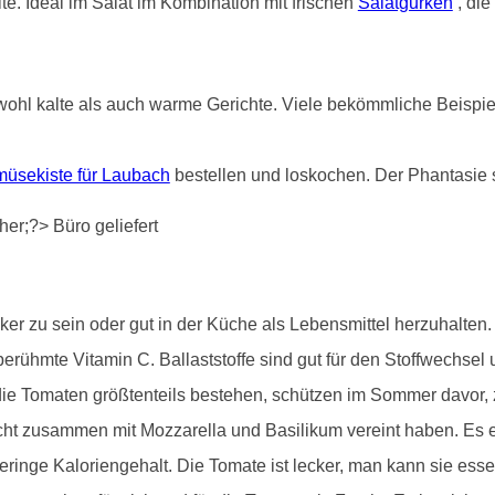
e. Ideal im Salat im Kombination mit frischen
Salatgurken
, die
ohl kalte als auch warme Gerichte. Viele bekömmliche Beispiele
üsekiste für Laubach
bestellen und loskochen. Der Phantasie 
r zu sein oder gut in der Küche als Lebensmittel herzuhalten. S
erühmte Vitamin C. Ballaststoffe sind gut für den Stoffwechsel 
e Tomaten größtenteils bestehen, schützen im Sommer davor, zu 
cht zusammen mit Mozzarella und Basilikum vereint haben. Es e
ringe Kaloriengehalt. Die Tomate ist lecker, man kann sie ess