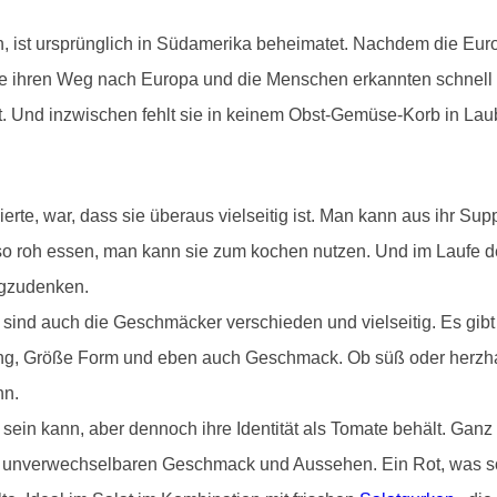
n, ist ursprünglich in Südamerika beheimatet. Nachdem die Eur
ate ihren Weg nach Europa und die Menschen erkannten schnell
et. Und inzwischen fehlt sie in keinem Obst-Gemüse-Korb in La
erte, war, dass sie überaus vielseitig ist. Man kann aus ihr S
 so roh essen, man kann sie zum kochen nutzen. Und im Laufe
egzudenken.
nd auch die Geschmäcker verschieden und vielseitig. Es gibt 
ng, Größe Form und eben auch Geschmack. Ob süß oder herzhaft
nn.
 sein kann, aber dennoch ihre Identität als Tomate behält. Gan
m unverwechselbaren Geschmack und Aussehen. Ein Rot, was so f