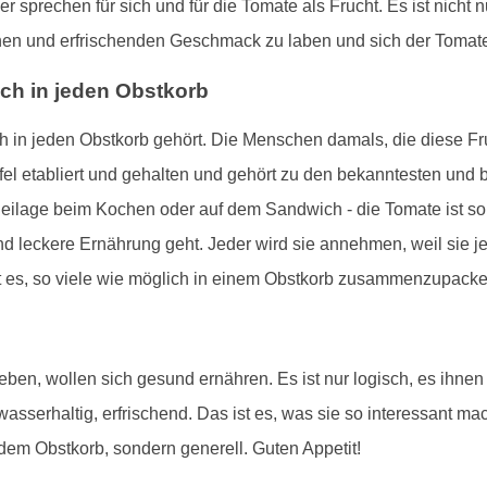
er sprechen für sich und für die Tomate als Frucht. Es ist nic
ichen und erfrischenden Geschmack zu laben und sich der Tomate
ch in jeden Obstkorb
lich in jeden Obstkorb gehört. Die Menschen damals, die diese F
ffel etabliert und gehalten und gehört zu den bekanntesten und
eilage beim Kochen oder auf dem Sandwich - die Tomate ist so v
 leckere Ernährung geht. Jeder wird sie annehmen, weil sie je
ßt es, so viele wie möglich in einem Obstkorb zusammenzupack
en, wollen sich gesund ernähren. Es ist nur logisch, es ihnen
wasserhaltig, erfrischend. Das ist es, was sie so interessant ma
jedem Obstkorb, sondern generell. Guten Appetit!