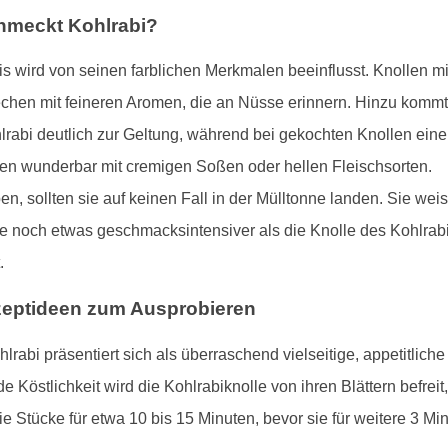
hmeckt Kohlrabi?
wird von seinen farblichen Merkmalen beeinflusst. Knollen mit v
chen mit feineren Aromen, die an Nüsse erinnern. Hinzu kommt
abi deutlich zur Geltung, während bei gekochten Knollen eine
n wunderbar mit cremigen Soßen oder hellen Fleischsorten.
, sollten sie auf keinen Fall in der Mülltonne landen. Sie weise
sie noch etwas geschmacksintensiver als die Knolle des Kohlrab
.
Rezeptideen zum Ausprobieren
lrabi präsentiert sich als überraschend vielseitige, appetitlic
e Köstlichkeit wird die Kohlrabiknolle von ihren Blättern befreit,
e Stücke für etwa 10 bis 15 Minuten, bevor sie für weitere 3 Mi