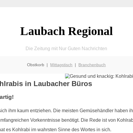
Laubach Regional
Die Zeitung mit Nur Guten Nachrichten
Obstkorb |
Mittagstisch
|
Branchenbuch
hlrabis in Laubacher Büros
rtig!
ich ihm kaum entziehen. Die meisten Gemüsehändler haben ih
fangreichen Vorkenntnisse benötigt. Die Rede ist von Kohlrabi:
t es Kohlrabi im wahrsten Sinne des Wortes in sich.