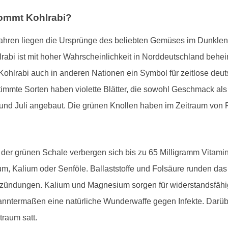
kommt Kohlrabi?
 Jahren liegen die Ursprünge des beliebten Gemüses im Dunklen.
rabi ist mit hoher Wahrscheinlichkeit in Norddeutschland behe
 Kohlrabi auch in anderen Nationen ein Symbol für zeitlose deut
timmte Sorten haben violette Blätter, die sowohl Geschmack als 
nd Juli angebaut. Die grünen Knollen haben im Zeitraum von Fe
er der grünen Schale verbergen sich bis zu 65 Milligramm Vitam
um, Kalium oder Senföle. Ballaststoffe und Folsäure runden das
tzündungen. Kalium und Magnesium sorgen für widerstandsfähig
anntermaßen eine natürliche Wunderwaffe gegen Infekte. Darübe
traum satt.