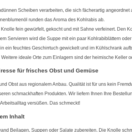
dünnen Scheiben verarbeiten, die sich fächerartig angeordnet a
onnenblumenöl runden das Aroma des Kohlrabis ab.
nolle fein gewürfelt, gekocht und mit Sahne verfeinert. Den Ko
dem Servieren wird die Suppe mit ein paar Kohlrabiblättern od
 in ein feuchtes Geschirrtuch gewickelt und im Kühlschrank auf
 Weitere ideale Orte zum Einlagern sind der heimische Keller od
dresse für frisches Obst und Gemüse
d Obst aus regionalem Anbau. Qualität ist für uns kein Fremd
en schmackhaften Produkten. Wir liefern Ihnen Ihre Bestellu
 Arbeitsalltag versüßen. Das schmeckt!
dem Inhalt
and Beilagen, Suppen oder Salate zubereiten. Die Knolle schme